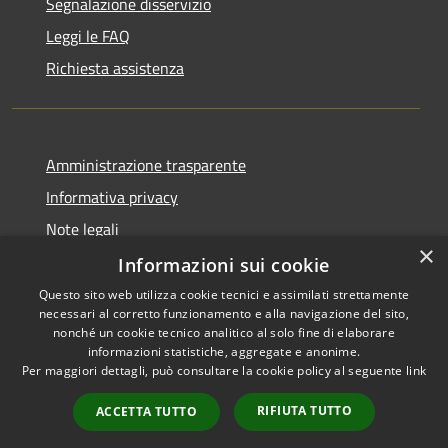
Segnalazione disservizio
Leggi le FAQ
Richiesta assistenza
Amministrazione trasparente
Informativa privacy
Note legali
×
Dichiarazione di accessibilità
Informazioni sui cookie
Questo sito web utilizza cookie tecnici e assimilati strettamente
necessari al corretto funzionamento e alla navigazione del sito,
nonché un cookie tecnico analitico al solo fine di elaborare
informazioni statistiche, aggregate e anonime.
RSS
Copyright © 2026 • Comune di
Per maggiori dettagli, può consultare la cookie policy al seguente
link
Accessibilità
Pisciotta • Powered by
Privacy
Municipium
Accesso
•
RIFIUTA TUTTO
ACCETTA TUTTO
Cookie
redazione