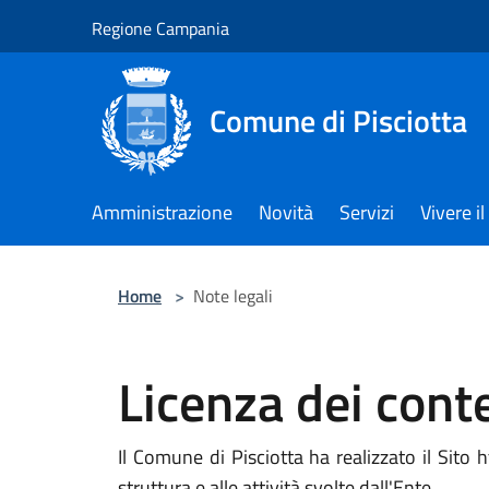
Salta al contenuto principale
Regione Campania
Comune di Pisciotta
Amministrazione
Novità
Servizi
Vivere 
Home
>
Note legali
Licenza dei cont
Il Comune di Pisciotta ha realizzato il Sito h
struttura e alle attività svolte dall'Ente.