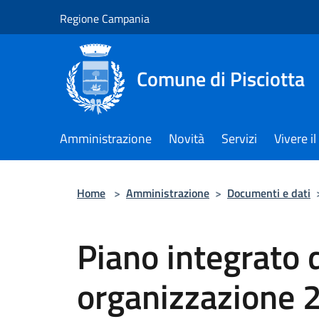
Salta al contenuto principale
Regione Campania
Comune di Pisciotta
Amministrazione
Novità
Servizi
Vivere 
Home
>
Amministrazione
>
Documenti e dati
Piano integrato d
organizzazione 