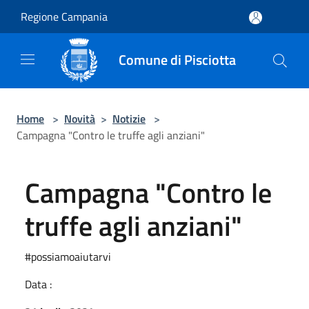
Salta al contenuto principale
Regione Campania
Comune di Pisciotta
Home
>
Novità
>
Notizie
>
Campagna "Contro le truffe agli anziani"
Campagna "Contro le
truffe agli anziani"
#possiamoaiutarvi
Data :