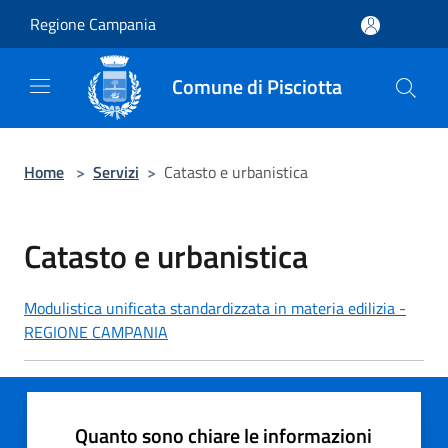
Salta al contenuto principale
Regione Campania
Comune di Pisciotta
Home
>
Servizi
>
Catasto e urbanistica
Catasto e urbanistica
Modulistica unificata standardizzata in materia edilizia -
REGIONE CAMPANIA
Quanto sono chiare le informazioni