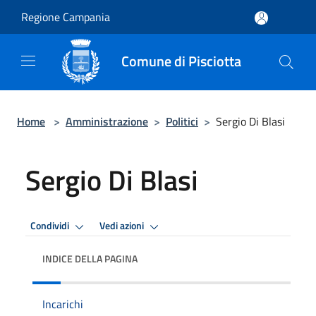
Salta al contenuto principale
Regione Campania
Comune di Pisciotta
Home
>
Amministrazione
>
Politici
>
Sergio Di Blasi
Sergio Di Blasi
Condividi
Vedi azioni
INDICE DELLA PAGINA
Incarichi