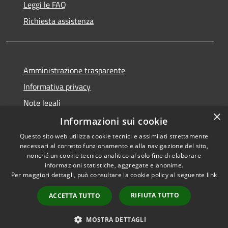
Leggi le FAQ
Richiesta assistenza
Amministrazione trasparente
Informativa privacy
Note legali
×
Dichiarazione di accessibilità
Informazioni sui cookie
Questo sito web utilizza cookie tecnici e assimilati strettamente
necessari al corretto funzionamento e alla navigazione del sito,
nonché un cookie tecnico analitico al solo fine di elaborare
informazioni statistiche, aggregate e anonime.
RSS
Copyright © 2026 • Comune di
Per maggiori dettagli, può consultare la cookie policy al seguente
link
Accessibilità
Pisciotta • Powered by
Privacy
Municipium
Accesso
•
RIFIUTA TUTTO
ACCETTA TUTTO
Cookie
redazione
Mappa del sito
MOSTRA DETTAGLI