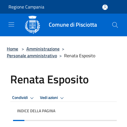
Salta al contenuto principale
Regione Campania
Comune di Pisciotta
Home
>
Amministrazione
>
Personale amministrativo
>
Renata Esposito
Renata Esposito
Condividi
Vedi azioni
INDICE DELLA PAGINA