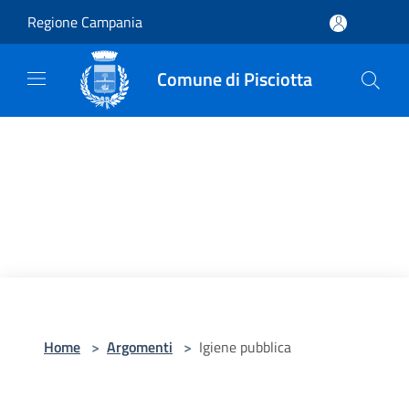
Salta al contenuto principale
Regione Campania
Comune di Pisciotta
Home
>
Argomenti
>
Igiene pubblica