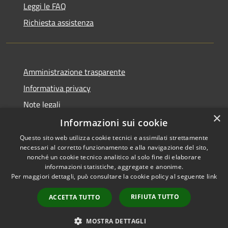
Leggi le FAQ
Richiesta assistenza
Amministrazione trasparente
Informativa privacy
Note legali
×
Dichiarazione di accessibilità
Informazioni sui cookie
Questo sito web utilizza cookie tecnici e assimilati strettamente
necessari al corretto funzionamento e alla navigazione del sito,
nonché un cookie tecnico analitico al solo fine di elaborare
informazioni statistiche, aggregate e anonime.
RSS
Copyright © 2026 • Comune di
Per maggiori dettagli, può consultare la cookie policy al seguente
link
Accessibilità
Pisciotta • Powered by
Privacy
Municipium
Accesso
•
RIFIUTA TUTTO
ACCETTA TUTTO
Cookie
redazione
Mappa del sito
MOSTRA DETTAGLI