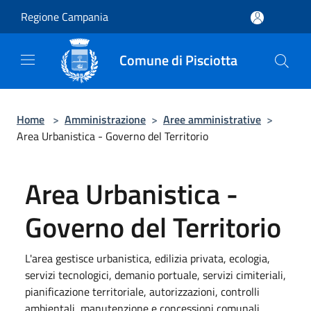
Salta al contenuto principale
Regione Campania
Comune di Pisciotta
Home
>
Amministrazione
>
Aree amministrative
>
Area Urbanistica - Governo del Territorio
Area Urbanistica -
Governo del Territorio
L'area gestisce urbanistica, edilizia privata, ecologia,
servizi tecnologici, demanio portuale, servizi cimiteriali,
pianificazione territoriale, autorizzazioni, controlli
ambientali, manutenzione e concessioni comunali.