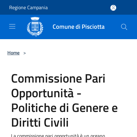
Salta al contenuto principale
Regione Campania
Comune di Pisciotta
Home
>
Commissione Pari
Opportunità -
Politiche di Genere e
Diritti Civili
La commissione pari opportunità è un organo