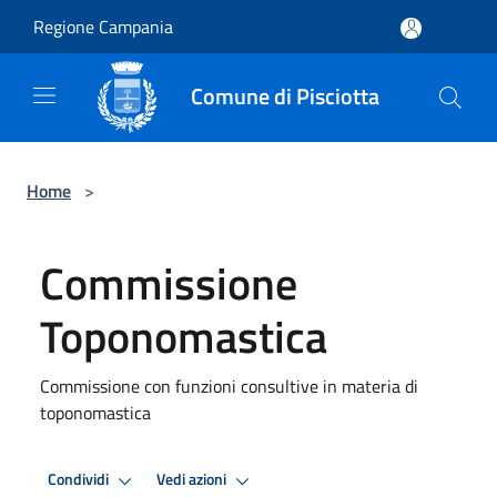
Salta al contenuto principale
Regione Campania
Comune di Pisciotta
Home
>
Commissione
Toponomastica
Commissione con funzioni consultive in materia di
toponomastica
Condividi
Vedi azioni