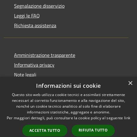
Segnalazione disservizio
Leggi le FAQ
Richiesta assistenza
Amministrazione trasparente
Informativa privacy
Note legali
×
Dichiarazione di accessibilità
Informazioni sui cookie
Questo sito web utilizza cookie tecnici e assimilati strettamente
necessari al corretto funzionamento e alla navigazione del sito,
nonché un cookie tecnico analitico al solo fine di elaborare
informazioni statistiche, aggregate e anonime.
RSS
Copyright © 2026 • Comune di
Per maggiori dettagli, può consultare la cookie policy al seguente
link
Accessibilità
Pisciotta • Powered by
Privacy
Municipium
Accesso
•
RIFIUTA TUTTO
ACCETTA TUTTO