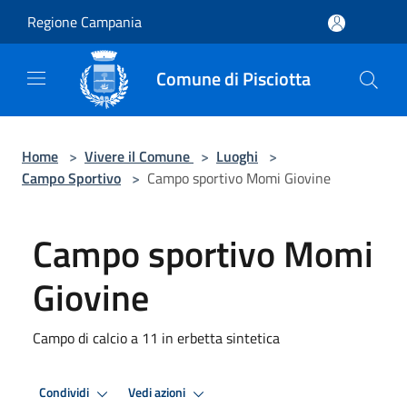
Salta al contenuto principale
Regione Campania
Comune di Pisciotta
Home
>
Vivere il Comune
>
Luoghi
>
Campo Sportivo
>
Campo sportivo Momi Giovine
Campo sportivo Momi
Giovine
Campo di calcio a 11 in erbetta sintetica
Condividi
Vedi azioni