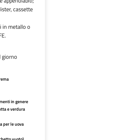
ce appendiabiti;
lister, cassette
i in metallo o
FE.
l giorno
crema
imenti in genere
utta e verdura
ca per le uova
chetto vuoto)