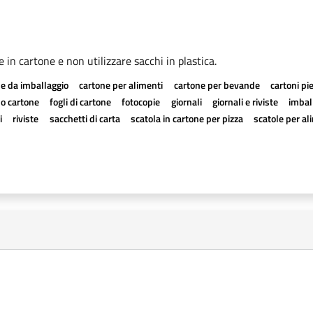
le in cartone e non utilizzare sacchi in plastica.
e da imballaggio
cartone per alimenti
cartone per bevande
cartoni pi
a o cartone
fogli di cartone
fotocopie
giornali
giornali e riviste
imball
i
riviste
sacchetti di carta
scatola in cartone per pizza
scatole per al