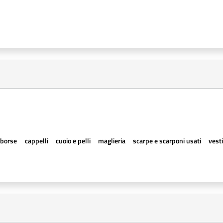
borse
cappelli
cuoio e pelli
maglieria
scarpe e scarponi usati
vesti