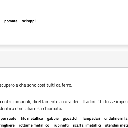
e
pomate
sciroppi
recupero e che sono costituiti da ferro.
i centri comunali, direttamente a cura dei cittadini. Chi fosse imposs
di ritiro domiciliare su chiamata.
 per ruote
filo metallico
gabbie
giocattoli
lampadari
onduline in l
ringhiere
rottame metallico
rubinetti
scaffali metallici
stendini meta