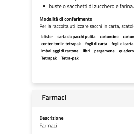
buste o sacchetti di zucchero e farina.
Modalità di conferimento
Per la raccolta utilizzare sacchi in carta, scato
blister
carta da pacchi pulita
cartoncino
carton
contenitori in tetrapak
fogli di carta
fogli di cart
imballaggi di cartone
libri
pergamene
quadern
Tetrapak
Tetra-pak
Farmaci
Descrizione
Farmaci