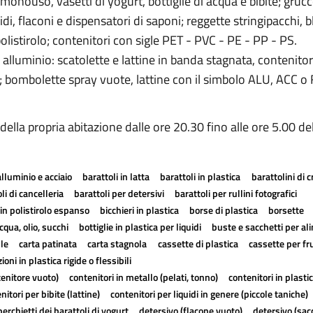
ri monouso, vasetti di yogurt, bottiglie di acqua e bibite; gruc
idi, flaconi e dispensatori di saponi; reggette stringipacchi, b
 polistirolo; contenitori con sigle PET - PVC - PE - PP - PS.
alluminio: scatolette e lattine in banda stagnata, contenitor
o; bombolette spray vuote, lattine con il simbolo ALU, ACC o 
i della propria abitazione dalle ore 20.30 fino alle ore 5.00 de
alluminio e acciaio
barattoli in latta
barattoli in plastica
barattolini di 
li di cancelleria
barattoli per detersivi
barattoli per rullini fotografici
in polistirolo espanso
bicchieri in plastica
borse di plastica
borsette
cqua, olio, succhi
bottiglie in plastica per liquidi
buste e sacchetti per al
lle
carta patinata
carta stagnola
cassette di plastica
cassette per fr
ioni in plastica rigide o flessibili
tenitore vuoto)
contenitori in metallo (pelati, tonno)
contenitori in plasti
nitori per bibite (lattine)
contenitori per liquidi in genere (piccole taniche)
erchietti dei barattoli di yogurt
detersivo (flacone vuoto)
detersivo (sac