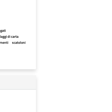
egati
aggi di carta
imenti
scatoloni