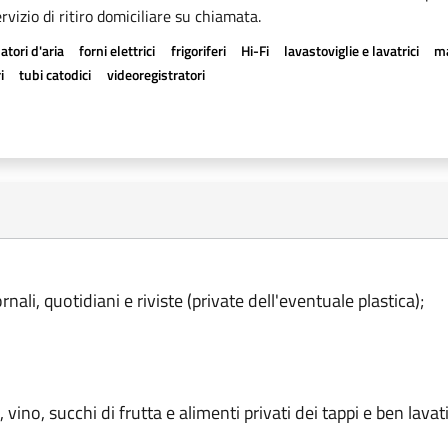
rvizio di ritiro domiciliare su chiamata.
atori d'aria
forni elettrici
frigoriferi
Hi-Fi
lavastoviglie e lavatrici
ma
i
tubi catodici
videoregistratori
nali, quotidiani e riviste (private dell'eventuale plastica);
 vino, succhi di frutta e alimenti privati dei tappi e ben lavati