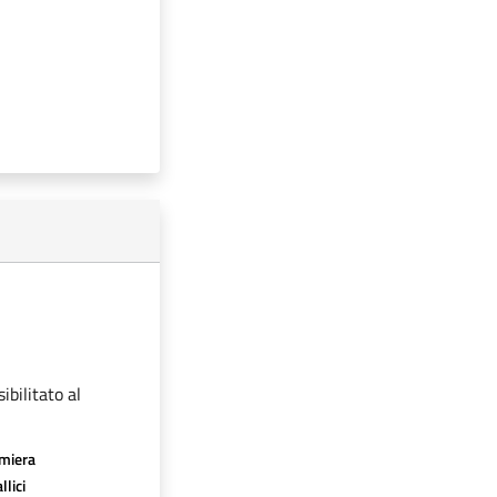
ibilitato al
amiera
llici