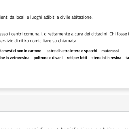
ti da locali e luoghi adibiti a civile abitazione.
esso i centri comunali, direttamente a cura dei cittadini. Chi fosse 
rvizio di ritiro domiciliare su chiamata.
odomestici non in cartone
lastre di vetro intere e specchi
materassi
ne in vetroresina
poltrone e divani
reti per letti
stendini in resina
t