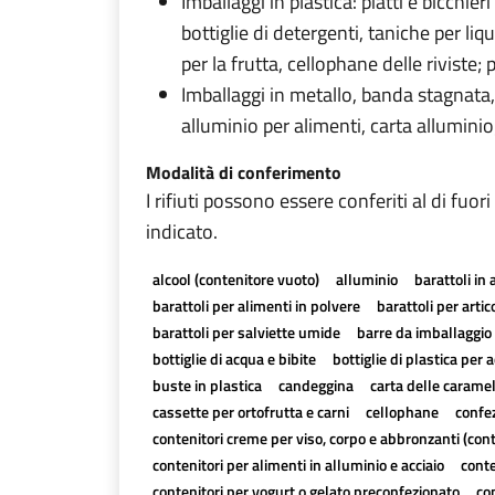
Imballaggi in plastica: piatti e bicchie
bottiglie di detergenti, taniche per liqu
per la frutta, cellophane delle riviste;
Imballaggi in metallo, banda stagnata, 
alluminio per alimenti, carta allumini
Modalità di conferimento
I rifiuti possono essere conferiti al di fuor
indicato.
alcool (contenitore vuoto)
alluminio
barattoli in 
barattoli per alimenti in polvere
barattoli per artico
barattoli per salviette umide
barre da imballaggio 
bottiglie di acqua e bibite
bottiglie di plastica per a
buste in plastica
candeggina
carta delle carame
cassette per ortofrutta e carni
cellophane
confez
contenitori creme per viso, corpo e abbronzanti (con
contenitori per alimenti in alluminio e acciaio
conte
contenitori per yogurt o gelato preconfezionato
cop