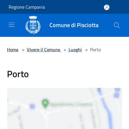
Salta al contenuto principale
Regione Campania
Comune di Pisciotta
Home
>
Vivere il Comune
>
Luoghi
>
Porto
Porto