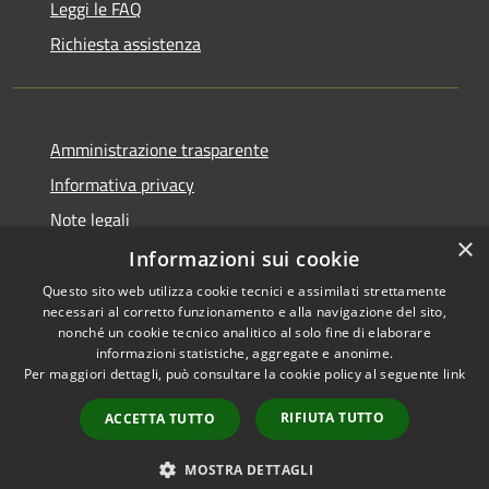
Leggi le FAQ
Richiesta assistenza
Amministrazione trasparente
Informativa privacy
Note legali
×
Dichiarazione di accessibilità
Informazioni sui cookie
Questo sito web utilizza cookie tecnici e assimilati strettamente
necessari al corretto funzionamento e alla navigazione del sito,
nonché un cookie tecnico analitico al solo fine di elaborare
informazioni statistiche, aggregate e anonime.
RSS
Copyright © 2026 • Comune di
Per maggiori dettagli, può consultare la cookie policy al seguente
link
Accessibilità
Pisciotta • Powered by
Privacy
Municipium
Accesso
•
RIFIUTA TUTTO
ACCETTA TUTTO
Cookie
redazione
Mappa del sito
MOSTRA DETTAGLI