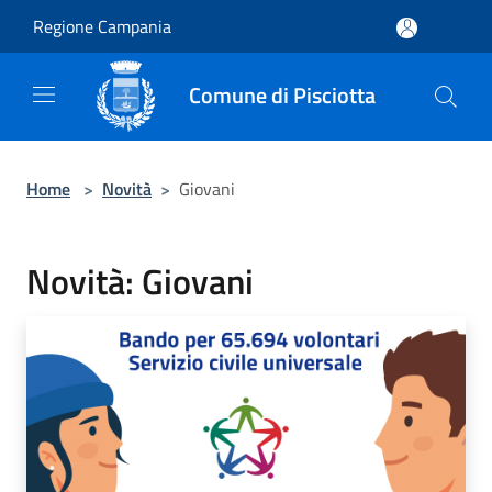
Salta al contenuto principale
Regione Campania
Comune di Pisciotta
Home
>
Novità
>
Giovani
Novità: Giovani